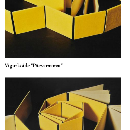
Vigurköide "Päevaraamat"