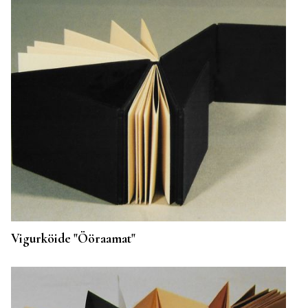
Vigurköide "Ööraamat"