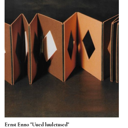
Ernst Enno "Uued luuletused"