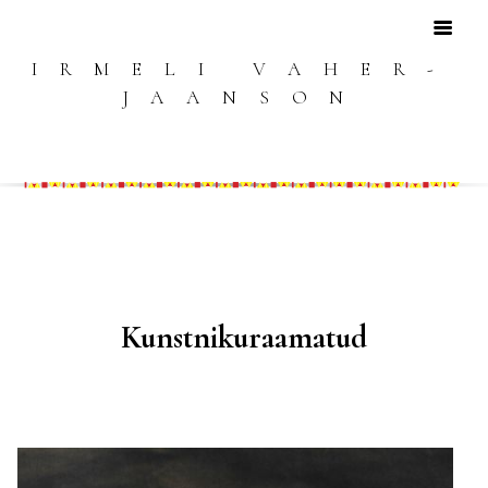
IRMELI VAHER-
JAANSON
Kunstnikuraamatud