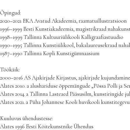
Õpingud:
2020–2021 EKA Avatud Akadeemia, raamatuillustratsioon
1996–1999 Eesti Kunstiakadeemia, magistrikraad nahakunst
1998–1999 Tallinna Kultuuriülikooli Kalligraafiastuudio
1990–1995 Tallinna Kunstiülikool, bakalaureusekraad naha
1987–1990 Tallinna Kopli Kunstigümnaasium
Töökäik:
2000–2016 AS Ajakirjade Kirjastus, ajakirjade kujundamin
Alates 2010. a alushariduse õppemängude „Põssa Polli ja Se
Alates 2014. a Tallinna Lasteaed Pääsusilm, kunstiringide j
Alates 2021. a Püha Johannese Kooli huvikooli kunstitegevu
Kuuluvus ühendustesse:
Alates 1996 Eesti Köitekunstnike Ühendus