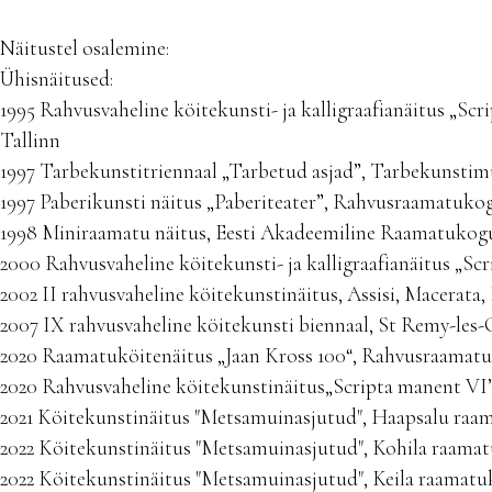
Näitustel osalemine:
Ühisnäitused:
1995 Rahvusvaheline köitekunsti- ja kalligraafianäitus „S
Tallinn
1997 Tarbekunstitriennaal „Tarbetud asjad”, Tarbekunsti
1997 Paberikunsti näitus „Paberiteater”, Rahvusraamatukog
1998 Miniraamatu näitus, Eesti Akadeemiline Raamatukogu
2000 Rahvusvaheline köitekunsti- ja kalligraafianäitus „Sc
2002 II rahvusvaheline köitekunstinäitus, Assisi, Macerata, 
2007 IX rahvusvaheline köitekunsti biennaal, St Remy-les
2020 Raamatuköitenäitus „Jaan Kross 100“, Rahvusraamatu
2020 Rahvusvaheline köitekunstinäitus„Scripta manent VI
2021 Köitekunstinäitus "Metsamuinasjutud", Haapsalu ra
2022 Köitekunstinäitus "Metsamuinasjutud", Kohila raama
2022 Köitekunstinäitus "Metsamuinasjutud", Keila raamat