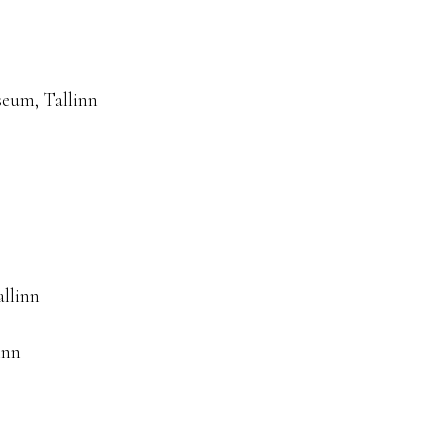
eum, Tallinn
allinn
inn