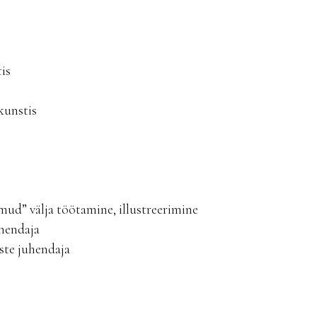
is
kunstis
e
mud” välja töötamine, illustreerimine
uhendaja
ste juhendaja