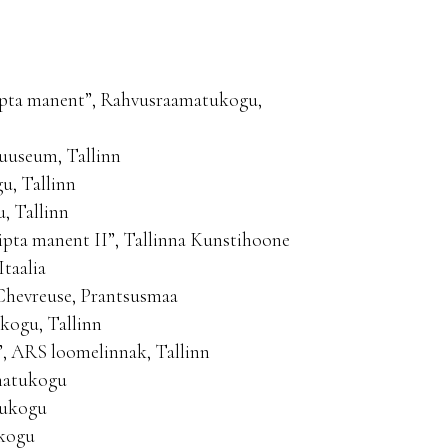
cripta manent”, Rahvusraamatukogu,
muuseum, Tallinn
u, Tallinn
, Tallinn
ripta manent II”, Tallinna Kunstihoone
Itaalia
-Chevreuse, Prantsusmaa
kogu, Tallinn
”, ARS loomelinnak, Tallinn
amatukogu
tukogu
ukogu