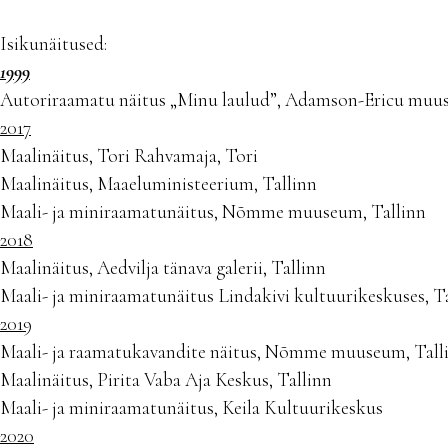
Isikunäitused:
1999
Autoriraamatu näitus „Minu laulud”, Adamson-Ericu muus
2017
Maalinäitus, Tori Rahvamaja, Tori
Maalinäitus, Maaeluministeerium, Tallinn
Maali- ja miniraamatunäitus, Nõmme muuseum, Tallinn
2018
Maalinäitus, Aedvilja tänava galerii, Tallinn
Maali- ja miniraamatunäitus Lindakivi kultuurikeskuses, T
2019
Maali- ja raamatukavandite näitus, Nõmme muuseum, Tall
Maalinäitus, Pirita Vaba Aja Keskus, Tallinn
Maali- ja miniraamatunäitus, Keila Kultuurikeskus
2020