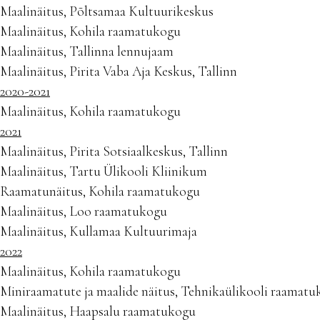
Maalinäitus, Põltsamaa Kultuurikeskus
Maalinäitus, Kohila raamatukogu
Maalinäitus, Tallinna lennujaam
Maalinäitus, Pirita Vaba Aja Keskus, Tallinn
2020-2021
Maalinäitus, Kohila raamatukogu
2021
Maalinäitus, Pirita Sotsiaalkeskus, Tallinn
Maalinäitus, Tartu Ülikooli Kliinikum
Raamatunäitus, Kohila raamatukogu
Maalinäitus, Loo raamatukogu
Maalinäitus, Kullamaa Kultuurimaja
2022
Maalinäitus, Kohila raamatukogu
Miniraamatute ja maalide näitus, Tehnikaülikooli raamat
Maalinäitus, Haapsalu raamatukogu